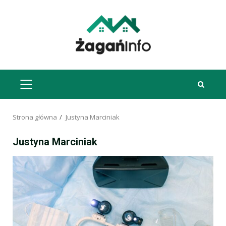
Przejdź
do
treści
MENU
GŁÓWNE
Strona główna
Justyna Marciniak
Justyna Marciniak