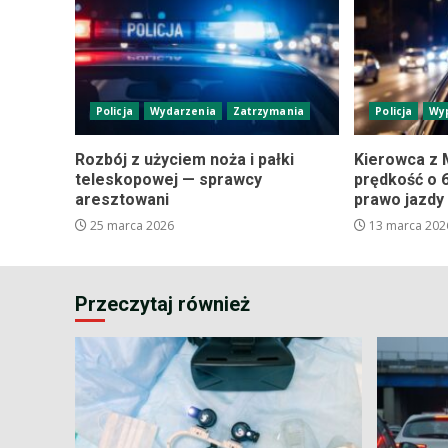
Policja
Wydarzenia
Zatrzymania
Policja
Wy
Rozbój z użyciem noża i pałki
Kierowca z 
teleskopowej — sprawcy
prędkość o 6
aresztowani
prawo jazdy
25 marca 2026
13 marca 202
Przeczytaj również