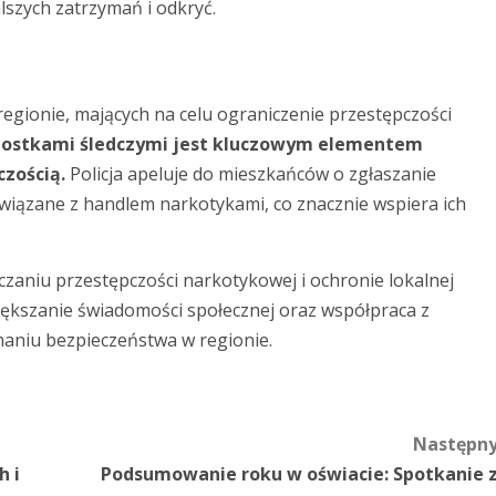
szych zatrzymań i odkryć.
w regionie, mających na celu ograniczenie przestępczości
nostkami śledczymi jest kluczowym elementem
czością.
Policja apeluje do mieszkańców o zgłaszanie
związane z handlem narkotykami, co znacznie wspiera ich
czaniu przestępczości narkotykowej i ochronie lokalnej
iększanie świadomości społecznej oraz współpraca z
aniu bezpieczeństwa w regionie.
Następn
h i
Podsumowanie roku w oświacie: Spotkanie 