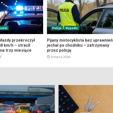
padki
Policja
Wypadki
Mazdy przekroczył
Pijany motocyklista bez uprawnień
8 km/h – stracił
jechał po chodniku – zatrzymany
 na trzy miesiące
przez policję
6
9 marca 2026