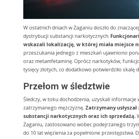
W ostatnich dniach w Żaganiu doszło do znaczącej 
dystrybucji substancji narkotycznych.
Funkcjonar
wskazali lokalizację, w której miała miejsce n
przeszukania jednego z mieszkań ujawniono pona
oraz metamfetaminę. Oprócz narkotyków, funkcjo
tysięcy złotych, co dodatkowo potwierdziło skalę d
Przełom w śledztwie
Śledczy, w toku dochodzenia, uzyskali informacj
zatrzymanego mężczyznę.
Zatrzymany usłyszał 
substancji narkotycznych oraz ich sprzedażą.
W
Żaganiu, zastosowano wobec podejrzanego trzymi
do 10 lat więzienia za popełnione przestępstwa. D