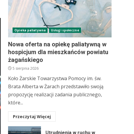
Opieka paliatywna
Usługi społeczne
Nowa oferta na opiekę paliatywną w
hospicjum dla mieszkańców powiatu
żagańskiego
5 sierpnia 2026
Koło Żarskie Towarzystwa Pomocy im. św.
Brata Alberta w Żarach przedstawiło swoją
propozycję realizacji zadania publicznego,
które...
Przeczytaj Więcej
Utrudnienia w ruchu w