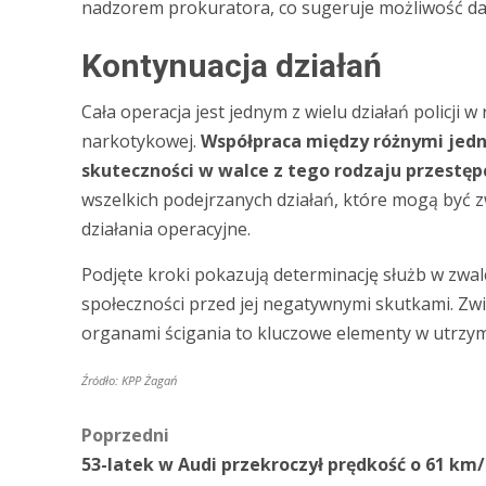
nadzorem prokuratora, co sugeruje możliwość dal
Kontynuacja działań
Cała operacja jest jednym z wielu działań policji 
narkotykowej.
Współpraca między różnymi jed
skuteczności w walce z tego rodzaju przestęp
wszelkich podejrzanych działań, które mogą być 
działania operacyjne.
Podjęte kroki pokazują determinację służb w zwal
społeczności przed jej negatywnymi skutkami. Zw
organami ścigania to kluczowe elementy w utrzym
Źródło: KPP Żagań
Zobacz
Poprzedni
53-latek w Audi przekroczył prędkość o 61 km/
wpisy