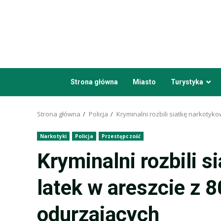
Przejdź
do
treści
Strona główna
Miasto
Turystyka
Strona główna
Policja
Kryminalni rozbili siatkę narkotyk
Narkotyki
Policja
Przestępczość
Kryminalni rozbili 
latek w areszcie z 
odurzających