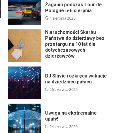
Żaganiu podczas Tour de
Pologne 5-6 sierpnia
4 sierpnia 2026
Nieruchomości Skarbu
Państwa do dzierżawy bez
przetargu na 10 lat dla
dotychczasowych
dzierżawców
24 lipca 2026
DJ Slavic rozkręca wakacje
na dziedzińcu pałacu
26 czerwca 2026
w
Uwaga na ekstremalne
upały!
m
24 czerwca 2026