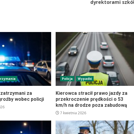
dyrektorami szkó
trzymania
Policja
Wypadki
 zatrzymani za
Kierowca stracił prawo jazdy za
groźby wobec policji
przekroczenie prędkości o 53
km/h na drodze poza zabudową
026
7 kwietnia 2026