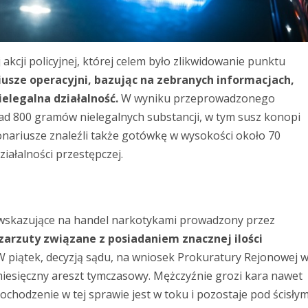
akcji policyjnej, której celem było zlikwidowanie punktu
iusze operacyjni, bazując na zebranych informacjach,
ielegalna działalność.
W wyniku przeprowadzonego
d 800 gramów nielegalnych substancji, w tym susz konopi
nariusze znaleźli także gotówkę w wysokości około 70
ziałalności przestępczej.
e wskazujące na handel narkotykami prowadzony przez
zarzuty związane z posiadaniem znacznej ilości
 piątek, decyzją sądu, na wniosek Prokuratury Rejonowej 
esięczny areszt tymczasowy. Mężczyźnie grozi kara nawet
ochodzenie w tej sprawie jest w toku i pozostaje pod ścisły