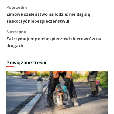
Zobacz
Poprzedni
Zimowe szaleństwo na lodzie: nie daj się
wpisy
zaskoczyć niebezpieczeństwu!
Następny
Zatrzymujemy niebezpiecznych kierowców na
drogach
Powiązane treści