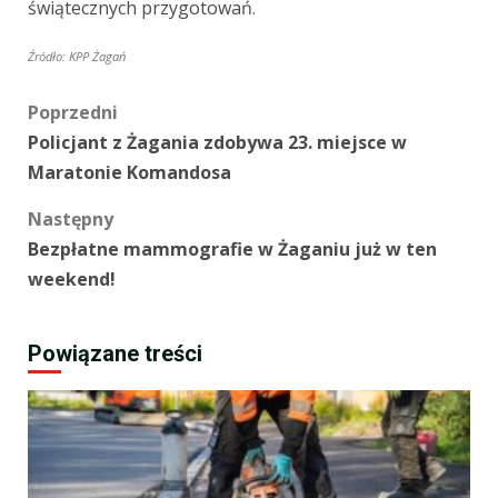
świątecznych przygotowań.
Źródło: KPP Żagań
Zobacz
Poprzedni
Policjant z Żagania zdobywa 23. miejsce w
wpisy
Maratonie Komandosa
Następny
Bezpłatne mammografie w Żaganiu już w ten
weekend!
Powiązane treści