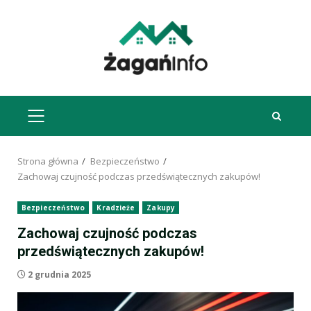
Przejdź
do
treści
MENU
GŁÓWNE
Strona główna
Bezpieczeństwo
Zachowaj czujność podczas przedświątecznych zakupów!
Bezpieczeństwo
Kradzieże
Zakupy
Zachowaj czujność podczas
przedświątecznych zakupów!
2 grudnia 2025