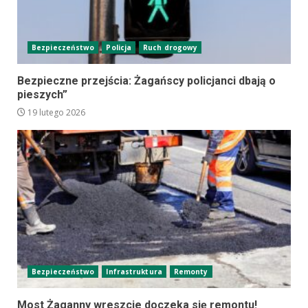
Bezpieczeństwo
Policja
Ruch drogowy
Bezpieczne przejścia: Żagańscy policjanci dbają o
pieszych”
19 lutego 2026
Bezpieczeństwo
Infrastruktura
Remonty
Most Żaganny wreszcie doczeka się remontu!