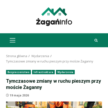
Przejdź
do
treści
MENU
GŁÓWNE
Strona główna
Wydarzenia
Tymczasowe zmiany w ruchu pieszym przy moście Żaganny
Bezpieczeństwo
Infrastruktura
Wydarzenia
Tymczasowe zmiany w ruchu pieszym przy
moście Żaganny
19 maja 2026