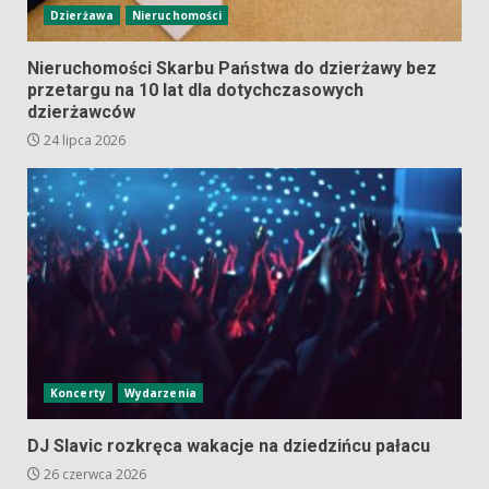
Dzierżawa
Nieruchomości
Nieruchomości Skarbu Państwa do dzierżawy bez
przetargu na 10 lat dla dotychczasowych
dzierżawców
24 lipca 2026
Koncerty
Wydarzenia
DJ Slavic rozkręca wakacje na dziedzińcu pałacu
26 czerwca 2026