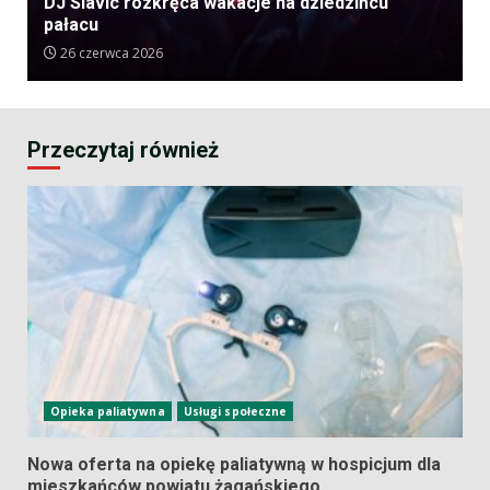
DJ Slavic rozkręca wakacje na dziedzińcu
pałacu
26 czerwca 2026
Przeczytaj również
Opieka paliatywna
Usługi społeczne
Nowa oferta na opiekę paliatywną w hospicjum dla
mieszkańców powiatu żagańskiego