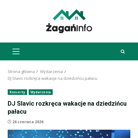
Przejdź
do
treści
MENU
GŁÓWNE
Strona główna
Wydarzenia
DJ Slavic rozkręca wakacje na dziedzińcu pałacu
Koncerty
Wydarzenia
DJ Slavic rozkręca wakacje na dziedzińcu
pałacu
26 czerwca 2026