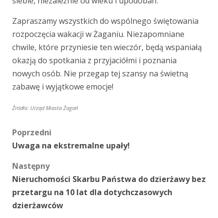
siebie, niezależnie od wieku i upodobań.
Zapraszamy wszystkich do wspólnego świętowania
rozpoczęcia wakacji w Żaganiu. Niezapomniane
chwile, które przyniesie ten wieczór, będą wspaniałą
okazją do spotkania z przyjaciółmi i poznania
nowych osób. Nie przegap tej szansy na świetną
zabawę i wyjątkowe emocje!
Źródło: Urząd Miasta Żagań
Zobacz
Poprzedni
Uwaga na ekstremalne upały!
wpisy
Następny
Nieruchomości Skarbu Państwa do dzierżawy bez
przetargu na 10 lat dla dotychczasowych
dzierżawców