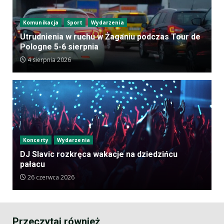
Komunikacja
Sport
Wydarzenia
Utrudnienia w ruchu w Żaganiu podczas Tour de
Pologne 5-6 sierpnia
4 sierpnia 2026
Koncerty
Wydarzenia
DJ Slavic rozkręca wakacje na dziedzińcu
pałacu
26 czerwca 2026
Przeczytaj również