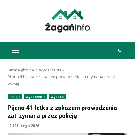
Przejdź
do
treści
MENU
GŁÓWNE
Strona główna
Wydarzenia
Pijana 41-latka z zakazem prowadzenia zatrzymana przez
policję
Policja
Wydarzenia
Wypadki
Pijana 41-latka z zakazem prowadzenia
zatrzymana przez policję
12 lutego 2026