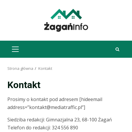
Przejdź
do
treści
MENU
GŁÓWNE
Strona główna
Kontakt
Kontakt
Prosimy o kontakt pod adresem [hideemail
address=”
kontakt@mediatraffic.pl
”]
Siedziba redakcji: Gimnazjalna 23, 68-100 Żagań
Telefon do redakcji: 324 556 890