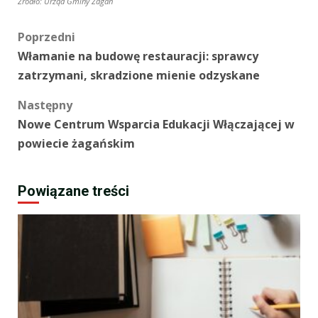
Źródło: Urząd Gminy Żagań
Zobacz
Poprzedni
Włamanie na budowę restauracji: sprawcy
wpisy
zatrzymani, skradzione mienie odzyskane
Następny
Nowe Centrum Wsparcia Edukacji Włączającej w
powiecie żagańskim
Powiązane treści