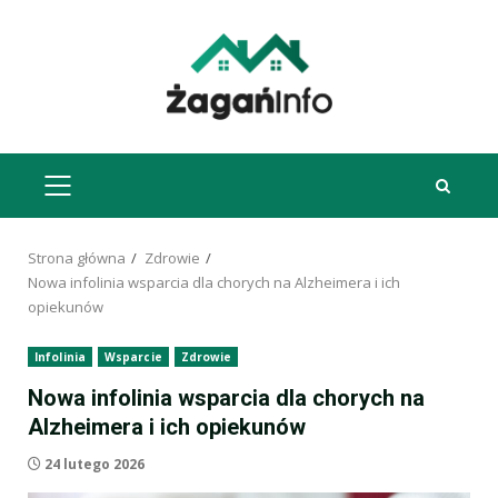
Przejdź
do
treści
MENU
GŁÓWNE
Strona główna
Zdrowie
Nowa infolinia wsparcia dla chorych na Alzheimera i ich
opiekunów
Infolinia
Wsparcie
Zdrowie
Nowa infolinia wsparcia dla chorych na
Alzheimera i ich opiekunów
24 lutego 2026