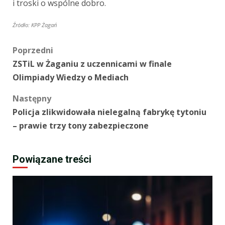
i troski o wspólne dobro.
Źródło: KPP Żagań
Zobacz
Poprzedni
ZSTiL w Żaganiu z uczennicami w finale
wpisy
Olimpiady Wiedzy o Mediach
Następny
Policja zlikwidowała nielegalną fabrykę tytoniu
– prawie trzy tony zabezpieczone
Powiązane treści