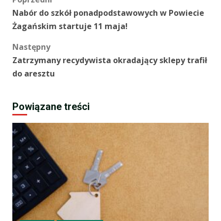
Zobacz
Nabór do szkół ponadpodstawowych w Powiecie
wpisy
Żagańskim startuje 11 maja!
Następny
Zatrzymany recydywista okradający sklepy trafił
do aresztu
Powiązane treści