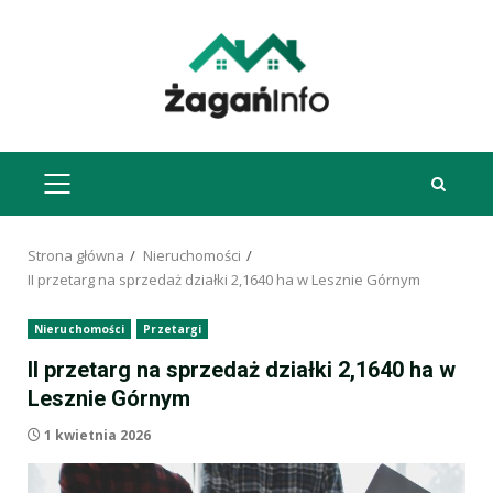
Przejdź
do
treści
MENU
GŁÓWNE
Strona główna
Nieruchomości
II przetarg na sprzedaż działki 2,1640 ha w Lesznie Górnym
Nieruchomości
Przetargi
II przetarg na sprzedaż działki 2,1640 ha w
Lesznie Górnym
1 kwietnia 2026