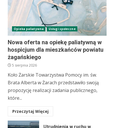
Opieka paliatywna
Usługi społeczne
Nowa oferta na opiekę paliatywną w
hospicjum dla mieszkańców powiatu
żagańskiego
5 sierpnia 2026
Koło Żarskie Towarzystwa Pomocy im. św.
Brata Alberta w Żarach przedstawiło swoją
propozycję realizacji zadania publicznego,
które...
Przeczytaj Więcej
Utrudnienia w ruchu w