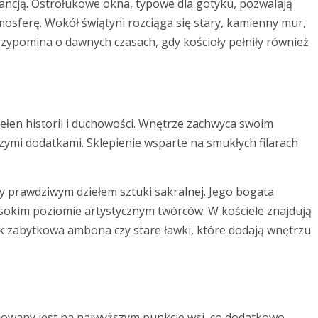
gancją. Ostrołukowe okna, typowe dla gotyku, pozwalają
osferę. Wokół świątyni rozciąga się stary, kamienny mur,
rzypomina o dawnych czasach, gdy kościoły pełniły również
ełen historii i duchowości. Wnętrze zachwyca swoim
zymi dodatkami. Sklepienie wsparte na smukłych filarach
y prawdziwym dziełem sztuki sakralnej. Jego bogata
sokim poziomie artystycznym twórców. W kościele znajdują
ak zabytkowa ambona czy stare ławki, które dodają wnętrzu
tuowany jest na najwyższym punkcie wsi, co dodatkowo