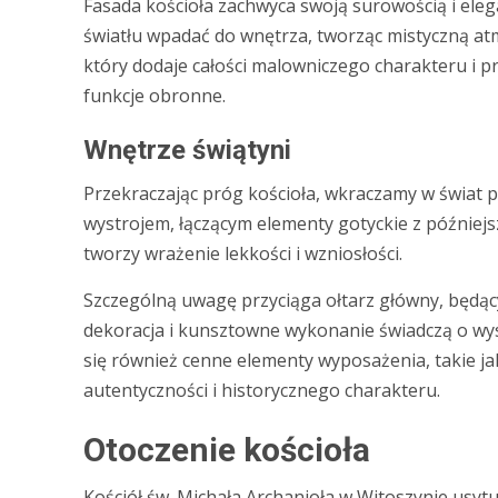
Fasada kościoła zachwyca swoją surowością i ele
światłu wpadać do wnętrza, tworząc mistyczną atm
który dodaje całości malowniczego charakteru i p
funkcje obronne.
Wnętrze świątyni
Przekraczając próg kościoła, wkraczamy w świat p
wystrojem, łączącym elementy gotyckie z późniejs
tworzy wrażenie lekkości i wzniosłości.
Szczególną uwagę przyciąga ołtarz główny, będąc
dekoracja i kunsztowne wykonanie świadczą o wy
się również cenne elementy wyposażenia, takie j
autentyczności i historycznego charakteru.
Otoczenie kościoła
Kościół św. Michała Archanioła w Witoszynie usy