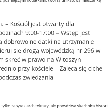
e z późniejszymi dodatkami, tworzą unikatową mieszankę
 – Kościół jest otwarty dla
odzinach 9:00-17:00 – Wstęp jest
są dobrowolne datki na utrzymanie
kieruj się drogą wojewódzką nr 296 w
km skręć w prawo na Witoszyn –
dnio przy kościele – Zaleca się ciche
podczas zwiedzania
 tylko zabytek architektury, ale prawdziwa skarbnica histori