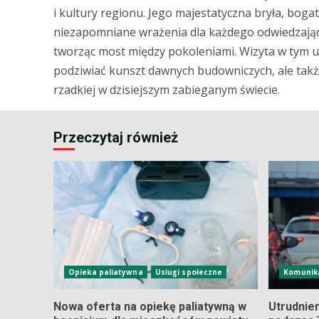
i kultury regionu. Jego majestatyczna bryła, bog
niezapomniane wrażenia dla każdego odwiedzającego
tworząc most między pokoleniami. Wizyta w tym 
podziwiać kunszt dawnych budowniczych, ale także
rzadkiej w dzisiejszym zabieganym świecie.
Przeczytaj również
Opieka paliatywna
Usługi społeczne
Komunik
Nowa oferta na opiekę paliatywną w
Utrudnie