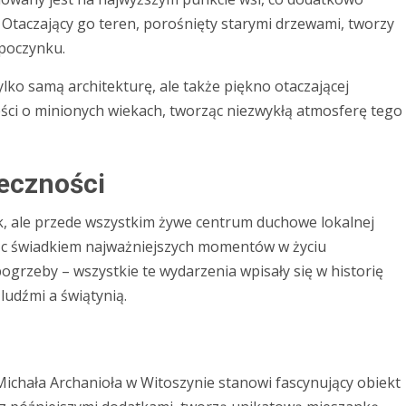
 Otaczający go teren, porośnięty starymi drzewami, tworzy
dpoczynku.
lko samą architekturę, ale także piękno otaczającej
eści o minionych wiekach, tworząc niezwykłą atmosferę tego
łeczności
tek, ale przede wszystkim żywe centrum duchowe lokalnej
ąc świadkiem najważniejszych momentów w życiu
pogrzeby – wszystkie te wydarzenia wpisały się w historię
ludźmi a świątynią.
. Michała Archanioła w Witoszynie stanowi fascynujący obiekt