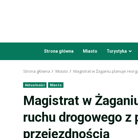
Przejdź
do
treści
Strona główna
Miasto
Turystyka
Strona główna
Miasto
Magistrat w Żaganiu planuje reor
Aktualności
Miasto
Magistrat w Żaganiu
ruchu drogowego z
przejezdnością