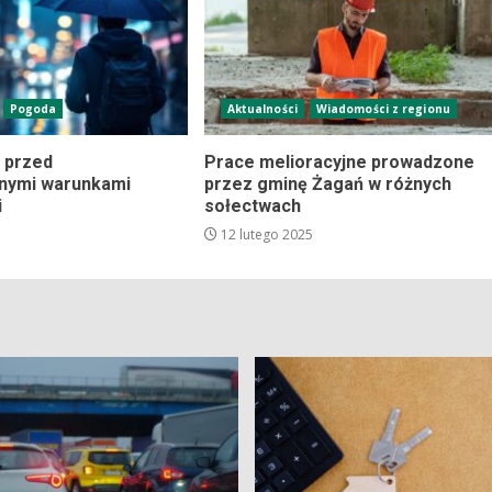
Pogoda
Aktualności
Wiadomości z regionu
 przed
Prace melioracyjne prowadzone
znymi warunkami
przez gminę Żagań w różnych
i
sołectwach
12 lutego 2025