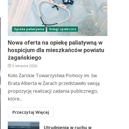
Opieka paliatywna
Usługi społeczne
Nowa oferta na opiekę paliatywną w
hospicjum dla mieszkańców powiatu
żagańskiego
5 sierpnia 2026
Koło Żarskie Towarzystwa Pomocy im. św.
Brata Alberta w Żarach przedstawiło swoją
propozycję realizacji zadania publicznego,
które...
Przeczytaj Więcej
Utrudnienia w ruchu w