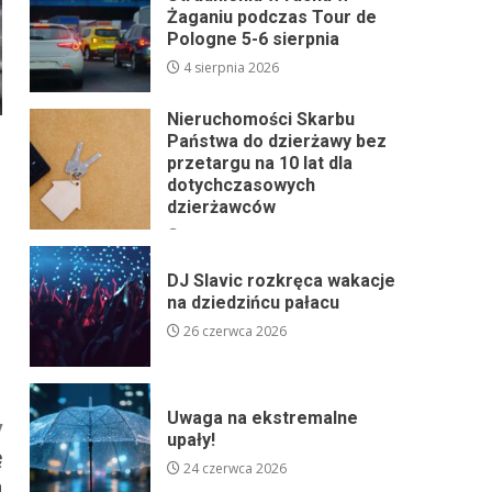
Żaganiu podczas Tour de
Pologne 5-6 sierpnia
4 sierpnia 2026
Nieruchomości Skarbu
Państwa do dzierżawy bez
przetargu na 10 lat dla
dotychczasowych
dzierżawców
24 lipca 2026
DJ Slavic rozkręca wakacje
na dziedzińcu pałacu
26 czerwca 2026
Uwaga na ekstremalne
y
upały!
ę
24 czerwca 2026
h