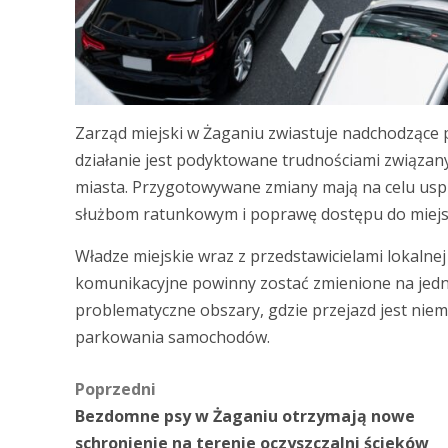
Zarząd miejski w Żaganiu zwiastuje nadchodzące 
działanie jest podyktowane trudnościami związan
miasta. Przygotowywane zmiany mają na celu uspra
służbom ratunkowym i poprawę dostępu do miejsc
Władze miejskie wraz z przedstawicielami lokalnej 
komunikacyjne powinny zostać zmienione na jedn
problematyczne obszary, gdzie przejazd jest nie
parkowania samochodów.
Zobacz
Poprzedni
Bezdomne psy w Żaganiu otrzymają nowe
wpisy
schronienie na terenie oczyszczalni ścieków