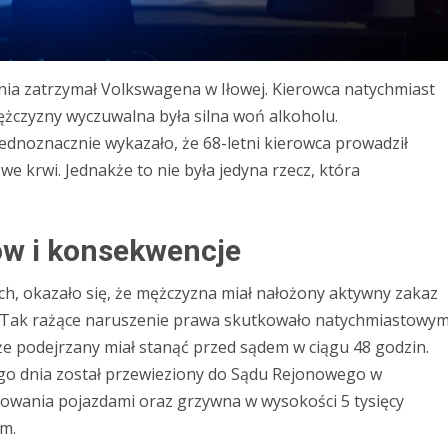
ia zatrzymał Volkswagena w Iłowej. Kierowca natychmiast
ężczyzny wyczuwalna była silna woń alkoholu.
dnoznacznie wykazało, że 68-letni kierowca prowadził
we krwi. Jednakże to nie była jedyna rzecz, która
ów i konsekwencje
ach, okazało się, że mężczyzna miał nałożony aktywny zakaz
 Tak rażące naruszenie prawa skutkowało natychmiastowy
e podejrzany miał stanąć przed sądem w ciągu 48 godzin.
mego dnia został przewieziony do Sądu Rejonowego w
erowania pojazdami oraz grzywna w wysokości 5 tysięcy
m.