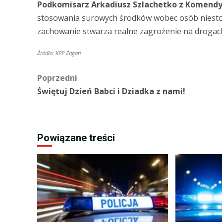
Podkomisarz Arkadiusz Szlachetko z Komendy 
stosowania surowych środków wobec osób niestos
zachowanie stwarza realne zagrożenie na drogac
Źródło: KPP Żagań
Zobacz
Poprzedni
Świętuj Dzień Babci i Dziadka z nami!
wpisy
Powiązane treści