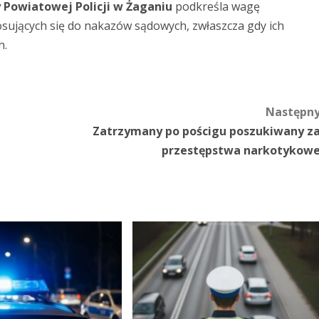
Powiatowej Policji w Żaganiu
podkreśla wagę
ujących się do nakazów sądowych, zwłaszcza gdy ich
h.
Następn
Zatrzymany po pościgu poszukiwany z
przestępstwa narkotykow