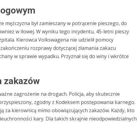
drogowym
, że mężczyzna był zamieszany w potrącenie pieszego, do
ównież w Iłowej. W wyniku tego incydentu, 45-letni pieszy
pitala. Kierowca Volkswagena nie udzielił pomocy
 zakończeniu rozprawy dotyczącej złamania zakazu
hany w sprawie wypadku. Przyznał się do winy i wkrótce
a zakazów
ażne zagrożenie na drogach. Policja, aby skutecznie
b przyspieszony, zgodny z Kodeksem postępowania karnego.
ają za kierownicą mimo obowiązujących zakazów. Każdy, kto
euchronności kary. Dla takich skrajnie nieodpowiedzialnych