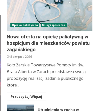
Opieka paliatywna
Usługi społeczne
Nowa oferta na opiekę paliatywną w
hospicjum dla mieszkańców powiatu
żagańskiego
5 sierpnia 2026
Koło Żarskie Towarzystwa Pomocy im. św.
Brata Alberta w Żarach przedstawiło swoją
propozycję realizacji zadania publicznego,
które...
Przeczytaj Więcej
Utrudnienia w ruchu w