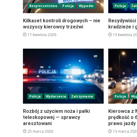
Bezpieczeństwo
Policja
Wypadki
Policja
Za
Kilkaset kontroli drogowych – nie
Recydywiści
wszyscy kierowcy trzeźwi
kradzieże i 
17 kwietnia 2026
13 kwietnia 2
Policja
Wydarzenia
Zatrzymania
Policja
Wy
Rozbój z użyciem noża i pałki
Kierowca z 
teleskopowej — sprawcy
prędkość o 6
aresztowani
prawo jazdy
25 marca 2026
13 marca 202