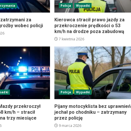
trzymania
Policja
Wypadki
 zatrzymani za
Kierowca stracił prawo jazdy za
groźby wobec policji
przekroczenie prędkości o 53
km/h na drodze poza zabudową
026
7 kwietnia 2026
padki
Policja
Wypadki
Mazdy przekroczył
Pijany motocyklista bez uprawnień
8 km/h – stracił
jechał po chodniku – zatrzymany
 na trzy miesiące
przez policję
6
9 marca 2026