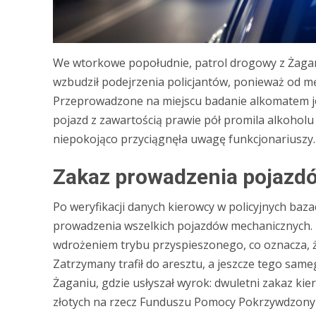
We wtorkowe popołudnie, patrol drogowy z Żagan
wzbudził podejrzenia policjantów, ponieważ od m
Przeprowadzone na miejscu badanie alkomatem je
pojazd z zawartością prawie pół promila alkoholu 
niepokojąco przyciągnęła uwagę funkcjonariuszy.
Zakaz prowadzenia pojazd
Po weryfikacji danych kierowcy w policyjnych baz
prowadzenia wszelkich pojazdów mechanicznych.
wdrożeniem trybu przyspieszonego, co oznacza, ż
Zatrzymany trafił do aresztu, a jeszcze tego sa
Żaganiu, gdzie usłyszał wyrok: dwuletni zakaz ki
złotych na rzecz Funduszu Pomocy Pokrzywdzony