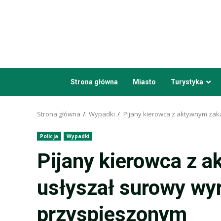
Przejdź
do
treści
Strona główna
Miasto
Turystyka
Strona główna
Wypadki
Pijany kierowca z aktywnym zak
Policja
Wypadki
Pijany kierowca z 
usłyszał surowy wyr
przyspieszonym