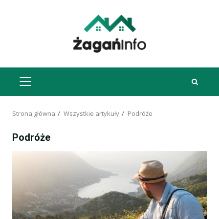
Przejdź
do
treści
MENU
GŁÓWNE
Strona główna
Wszystkie artykuły
Podróże
Podróże