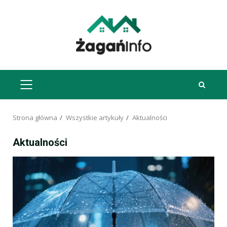
Przejdź
do
treści
MENU
GŁÓWNE
Strona główna
Wszystkie artykuły
Aktualności
Aktualności