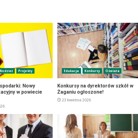
Młodzież
Projekty
Edukacja
Konkursy
Oświata
ospodarki: Nowy
Konkursy na dyrektorów szkół w
kacyjny w powiecie
Żaganiu ogłoszone!
23 kwietnia 2026
026