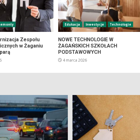
Remonty
Edukacja
Inwestycje
Technologie
nizacja Zespołu
NOWE TECHNOLOGIE W
icznych w Żaganiu
ŻAGAŃSKICH SZKOŁACH
 parą
PODSTAWOWYCH
6
4 marca 2026