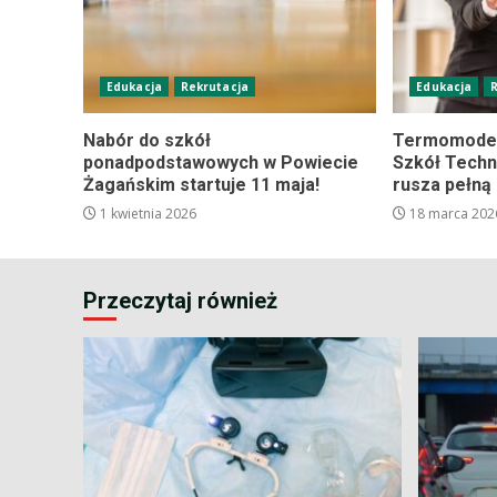
Edukacja
Rekrutacja
Edukacja
Nabór do szkół
Termomoder
ponadpodstawowych w Powiecie
Szkół Techn
Żagańskim startuje 11 maja!
rusza pełną
1 kwietnia 2026
18 marca 202
Przeczytaj również