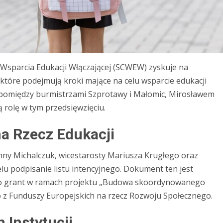
 Wsparcia Edukacji Włączającej (SCWEW) zyskuje na
które podejmują kroki mające na celu wsparcie edukacji
 pomiędzy burmistrzami Szprotawy i Małomic, Mirosławem
rolę w tym przedsięwzięciu.
na Rzecz Edukacji
Anny Michalczuk, wicestarosty Mariusza Krugłego oraz
lu podpisanie listu intencyjnego. Dokument ten jest
o o grant w ramach projektu „Budowa skoordynowanego
 z Funduszy Europejskich na rzecz Rozwoju Społecznego.
Instytucji