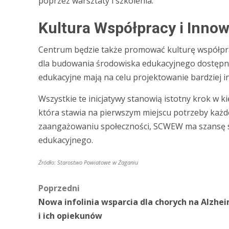
poprzez warsztaty i szkolenia.
Kultura Współpracy i Innow
Centrum będzie także promować kulturę współpra
dla budowania środowiska edukacyjnego dostępneg
edukacyjne mają na celu projektowanie bardziej i
Wszystkie te inicjatywy stanowią istotny krok w 
która stawia na pierwszym miejscu potrzeby każde
zaangażowaniu społeczności, SCWEW ma szansę st
edukacyjnego.
Źródło: Starostwo Powiatowe w Żaganiu
Zobacz
Poprzedni
Nowa infolinia wsparcia dla chorych na Alzhe
wpisy
i ich opiekunów