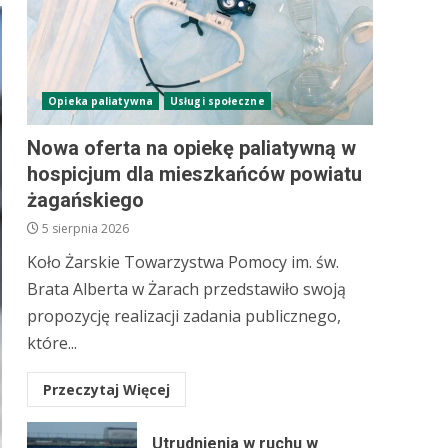
Opieka paliatywna
Usługi społeczne
Nowa oferta na opiekę paliatywną w
hospicjum dla mieszkańców powiatu
żagańskiego
5 sierpnia 2026
Koło Żarskie Towarzystwa Pomocy im. św.
Brata Alberta w Żarach przedstawiło swoją
propozycję realizacji zadania publicznego,
które...
Przeczytaj Więcej
Utrudnienia w ruchu w