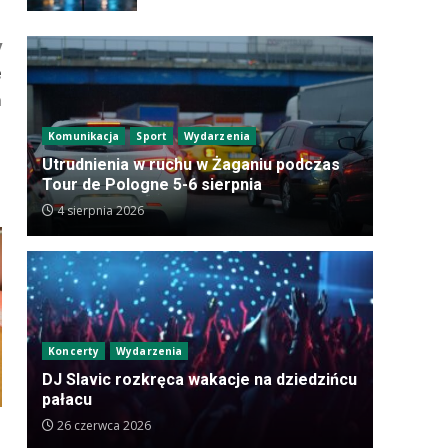
y
e
m
Komunikacja
Sport
Wydarzenia
Utrudnienia w ruchu w Żaganiu podczas
Tour de Pologne 5-6 sierpnia
4 sierpnia 2026
Koncerty
Wydarzenia
DJ Slavic rozkręca wakacje na dziedzińcu
pałacu
26 czerwca 2026