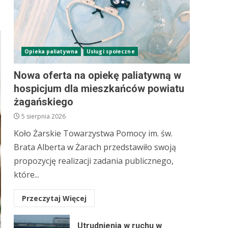
Opieka paliatywna
Usługi społeczne
Nowa oferta na opiekę paliatywną w
hospicjum dla mieszkańców powiatu
żagańskiego
5 sierpnia 2026
Koło Żarskie Towarzystwa Pomocy im. św.
Brata Alberta w Żarach przedstawiło swoją
propozycję realizacji zadania publicznego,
które...
Przeczytaj Więcej
Utrudnienia w ruchu w