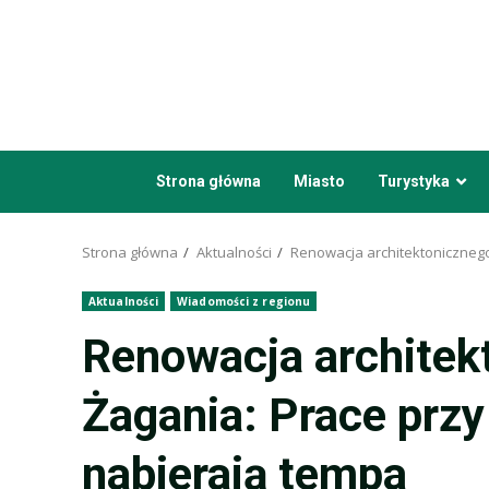
Przejdź
do
treści
Strona główna
Miasto
Turystyka
Strona główna
Aktualności
Renowacja architektonicznego
Aktualności
Wiadomości z regionu
Renowacja architek
Żagania: Prace przy
nabierają tempa