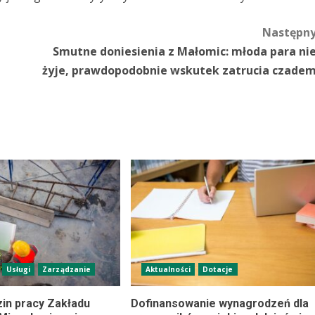
Następn
Smutne doniesienia z Małomic: młoda para ni
żyje, prawdopodobnie wskutek zatrucia czade
Usługi
Zarządzanie
Aktualności
Dotacje
in pracy Zakładu
Dofinansowanie wynagrodzeń dla