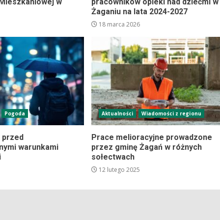
Mieszkaniowej w
pracowników opieki nad dziećmi w
Żaganiu na lata 2024-2027
18 marca 2026
Pogoda
Aktualności
Wiadomości z regionu
 przed
Prace melioracyjne prowadzone
znymi warunkami
przez gminę Żagań w różnych
i
sołectwach
12 lutego 2025