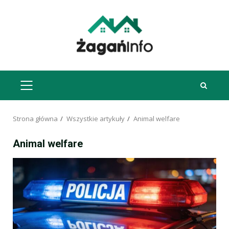
Przejdź
do
treści
MENU
GŁÓWNE
Strona główna
Wszystkie artykuły
Animal welfare
Animal welfare