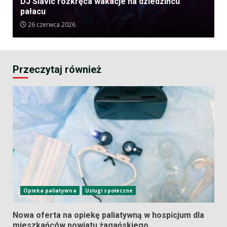
DJ Slavic rozkręca wakacje na dziedzińcu
pałacu
26 czerwca 2026
Przeczytaj również
Opieka paliatywna
Usługi społeczne
Nowa oferta na opiekę paliatywną w hospicjum dla
mieszkańców powiatu żagańskiego