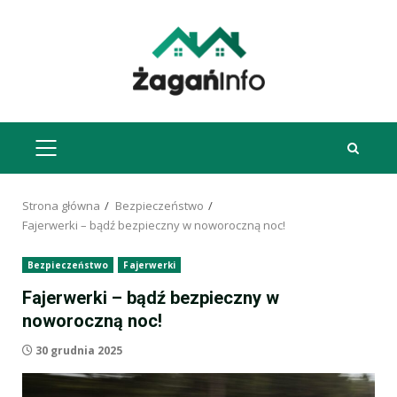
Przejdź
do
treści
MENU
GŁÓWNE
Strona główna
Bezpieczeństwo
Fajerwerki – bądź bezpieczny w noworoczną noc!
Bezpieczeństwo
Fajerwerki
Fajerwerki – bądź bezpieczny w
noworoczną noc!
30 grudnia 2025