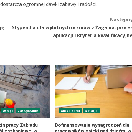
 dostarcza ogromnej dawki zabawy i radości.
Następn
ję
Stypendia dla wybitnych uczniów z Żagania: proce
aplikacji i kryteria kwalifikacyjn
Usługi
Zarządzanie
Aktualności
Dotacje
in pracy Zakładu
Dofinansowanie wynagrodzeń dla
Mieszkaniowej w
pracowników opieki nad dziećmi w