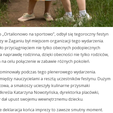
o „Ortalionowo na sportowo”, odbył się tegoroczny festyn
 w Żaganiu był miejscem organizacji tego wydarzenia.
ało przyciągnięciem nie tylko obecnych podopiecznych
 naprawdę rodzinna, dzięki obecności nie tylko rodziców,
 na celu połączenie w zabawie różnych pokoleń.
 dominowały podczas tego plenerowego wydarzenia.
 między nauczycielami a resztą uczestników festynu. Dużym
ntowa, a smakoszy ucieszyły kulinarne przysmaki
kreśla Katarzyna Nowotyńska, dyrektorka placówki,
zy dał upust swojemu wewnętrznemu dziecku.
 że deklaracja końca imprezy to zawsze smutny moment.