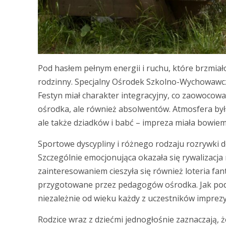
Pod hasłem pełnym energii i ruchu, które brzmiał
rodzinny. Specjalny Ośrodek Szkolno-Wychowawczy
Festyn miał charakter integracyjny, co zaowocow
ośrodka, ale również absolwentów. Atmosfera była
ale także dziadków i babć – impreza miała bowiem
Sportowe dyscypliny i różnego rodzaju rozrywki
Szczególnie emocjonująca okazała się rywalizacja
zainteresowaniem cieszyła się również loteria fa
przygotowane przez pedagogów ośrodka. Jak pod
niezależnie od wieku każdy z uczestników impre
Rodzice wraz z dziećmi jednogłośnie zaznaczają,