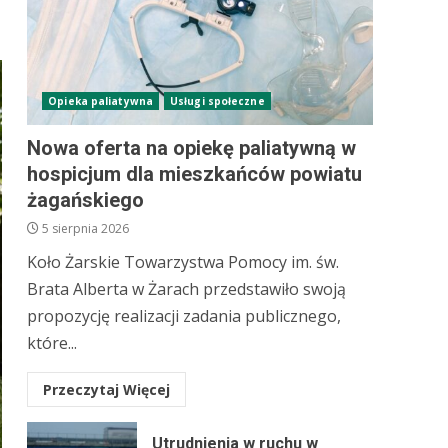
Opieka paliatywna
Usługi społeczne
Nowa oferta na opiekę paliatywną w
hospicjum dla mieszkańców powiatu
żagańskiego
5 sierpnia 2026
Koło Żarskie Towarzystwa Pomocy im. św.
Brata Alberta w Żarach przedstawiło swoją
propozycję realizacji zadania publicznego,
które...
Przeczytaj Więcej
Utrudnienia w ruchu w