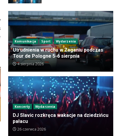
y
s
e
Komunikacja
Sport
Wydarzenia
Utrudnienia w ruchu w Żaganiu podczas
Tour de Pologne 5-6 sierpnia
4 sierpnia 2026
Koncerty
Wydarzenia
DJ Slavic rozkręca wakacje na dziedzińcu
pałacu
26 czerwca 2026