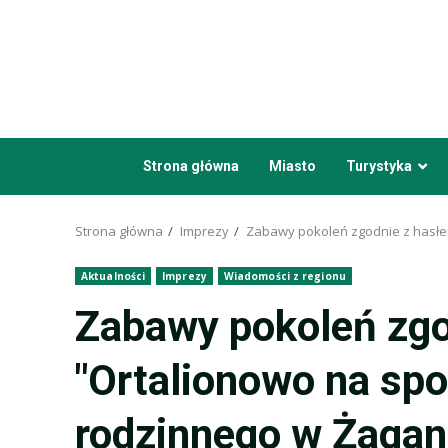
Przejdź
do
treści
Strona główna
Miasto
Turystyka
Strona główna
Imprezy
Zabawy pokoleń zgodnie z hasłe
Aktualności
Imprezy
Wiadomości z regionu
Zabawy pokoleń zgo
"Ortalionowo na sp
rodzinnego w Żagan