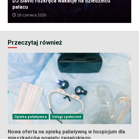
DJ Slavic rozkręca wakacje na dziedzińcu
pałacu
26 czerwca 2026
Przeczytaj również
Opieka paliatywna
Usługi społeczne
Nowa oferta na opiekę paliatywną w hospicjum dla
mieszkańców powiatu żagańskiego