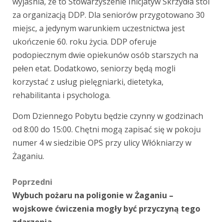
wyjaśnia, że to Stowarzyszenie Inicjatyw Skrzydła stoi
za organizacją DDP. Dla seniorów przygotowano 30
miejsc, a jedynym warunkiem uczestnictwa jest
ukończenie 60. roku życia. DDP oferuje
podopiecznym dwie opiekunów osób starszych na
pełen etat. Dodatkowo, seniorzy będą mogli
korzystać z usług pielęgniarki, dietetyka,
rehabilitanta i psychologa.
Dom Dziennego Pobytu będzie czynny w godzinach
od 8:00 do 15:00. Chętni mogą zapisać się w pokoju
numer 4 w siedzibie OPS przy ulicy Włókniarzy w
Żaganiu.
Zobacz
Poprzedni
Wybuch pożaru na poligonie w Żaganiu –
wpisy
wojskowe ćwiczenia mogły być przyczyną tego