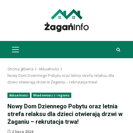
Przejdź
do
treści
MENU
GŁÓWNE
Strona główna
Aktualności
Nowy Dom Dziennego Pobytu oraz letnia strefa relaksu dla
dzieci otwierają drzwi w Żaganiu – rekrutacja trwa!
Aktualności
Wiadomości z regionu
Nowy Dom Dziennego Pobytu oraz letnia
strefa relaksu dla dzieci otwierają drzwi w
Żaganiu – rekrutacja trwa!
2 lipca 2024