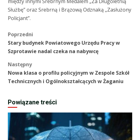
między innymi Srebrnym Medalem „Za Długoletnią
Służbę” oraz Srebrną i Brązową Odznaką „Zasłużony
Policjant”.
Zobacz
Poprzedni
Stary budynek Powiatowego Urzędu Pracy w
wpisy
Szprotawie nadal czeka na nabywcę
Następny
Nowa klasa o profilu policyjnym w Zespole Szkół
Technicznych i Ogólnokształcących w Żaganiu
Powiązane treści