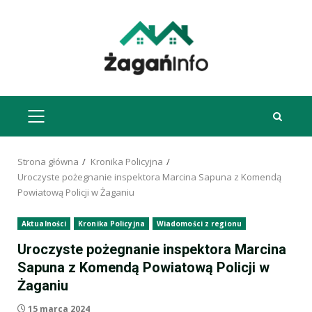
Przejdź
do
treści
MENU
GŁÓWNE
Strona główna
Kronika Policyjna
Uroczyste pożegnanie inspektora Marcina Sapuna z Komendą
Powiatową Policji w Żaganiu
Aktualności
Kronika Policyjna
Wiadomości z regionu
Uroczyste pożegnanie inspektora Marcina
Sapuna z Komendą Powiatową Policji w
Żaganiu
15 marca 2024