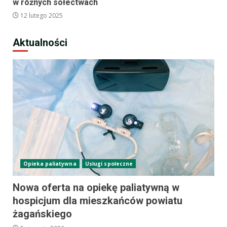
w różnych sołectwach
12 lutego 2025
Aktualności
Opieka paliatywna
Usługi społeczne
Nowa oferta na opiekę paliatywną w
hospicjum dla mieszkańców powiatu
żagańskiego