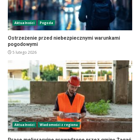
Aktualności
Pogoda
Ostrzeżenie przed niebezpiecznymi warunkami
pogodowymi
5 lutego 2026
Aktualności
Wiadomości z regionu
Prace melioracyjne prowadzone przez gminę Żagań