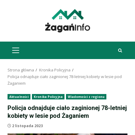
Przejdź
do
treści
MENU
GŁÓWNE
Strona główna
Kronika Policyjna
Policja odnajduje ciało zaginionej 78-letniej kobiety w lesie pod
Żaganiem
Aktualności
Kronika Policyjna
Wiadomości z regionu
Policja odnajduje ciało zaginionej 78-letniej
kobiety w lesie pod Żaganiem
2 listopada 2023