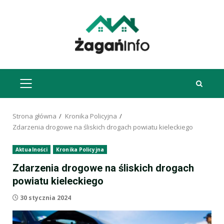
Przejdź
do
treści
MENU
GŁÓWNE
Strona główna
Kronika Policyjna
Zdarzenia drogowe na śliskich drogach powiatu kieleckiego
Aktualności
Kronika Policyjna
Zdarzenia drogowe na śliskich drogach
powiatu kieleckiego
30 stycznia 2024