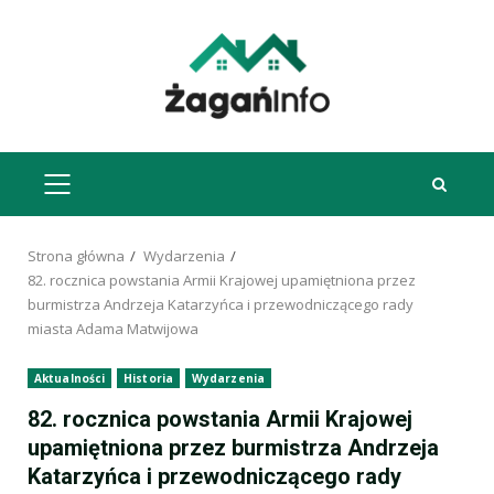
Przejdź
do
treści
MENU
GŁÓWNE
Strona główna
Wydarzenia
82. rocznica powstania Armii Krajowej upamiętniona przez
burmistrza Andrzeja Katarzyńca i przewodniczącego rady
miasta Adama Matwijowa
Aktualności
Historia
Wydarzenia
82. rocznica powstania Armii Krajowej
upamiętniona przez burmistrza Andrzeja
Katarzyńca i przewodniczącego rady