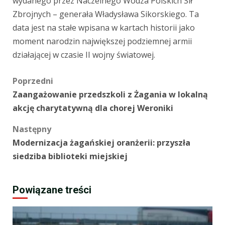
wydanego przez Naczelnego Wodza Polskich Sił
Zbrojnych – generała Władysława Sikorskiego. Ta
data jest na stałe wpisana w kartach historii jako
moment narodzin największej podziemnej armii
działającej w czasie II wojny światowej.
Zobacz
Poprzedni
Zaangażowanie przedszkoli z Żagania w lokalną
wpisy
akcję charytatywną dla chorej Weroniki
Następny
Modernizacja żagańskiej oranżerii: przyszła
siedziba biblioteki miejskiej
Powiązane treści