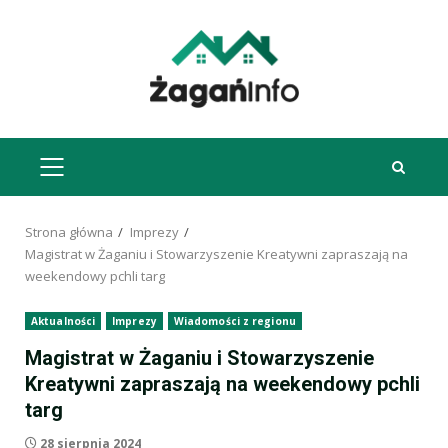
Przejdź
do
treści
MENU
GŁÓWNE
Strona główna
Imprezy
Magistrat w Żaganiu i Stowarzyszenie Kreatywni zapraszają na
weekendowy pchli targ
Aktualności
Imprezy
Wiadomości z regionu
Magistrat w Żaganiu i Stowarzyszenie
Kreatywni zapraszają na weekendowy pchli
targ
28 sierpnia 2024