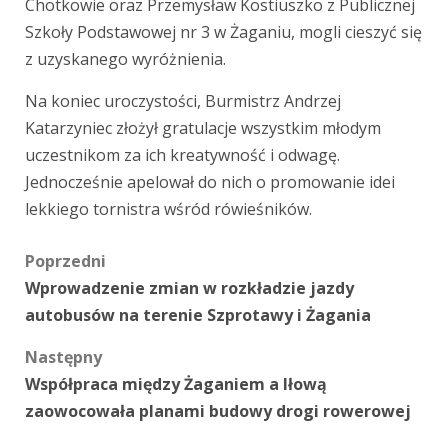
Chotkowie oraz Przemysław Kostiuszko z Publicznej
Szkoły Podstawowej nr 3 w Żaganiu, mogli cieszyć się
z uzyskanego wyróżnienia.
Na koniec uroczystości, Burmistrz Andrzej
Katarzyniec złożył gratulacje wszystkim młodym
uczestnikom za ich kreatywność i odwagę.
Jednocześnie apelował do nich o promowanie idei
lekkiego tornistra wśród rówieśników.
Zobacz
Poprzedni
Wprowadzenie zmian w rozkładzie jazdy
wpisy
autobusów na terenie Szprotawy i Żagania
Następny
Współpraca między Żaganiem a Iłową
zaowocowała planami budowy drogi rowerowej