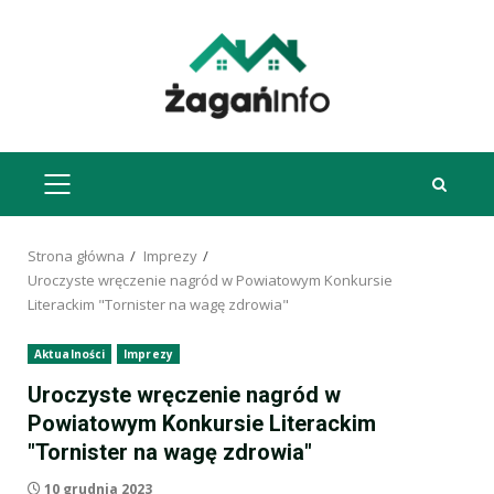
Przejdź
do
treści
MENU
GŁÓWNE
Strona główna
Imprezy
Uroczyste wręczenie nagród w Powiatowym Konkursie
Literackim "Tornister na wagę zdrowia"
Aktualności
Imprezy
Uroczyste wręczenie nagród w
Powiatowym Konkursie Literackim
"Tornister na wagę zdrowia"
10 grudnia 2023