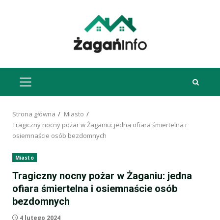
Przejdź
do
treści
MENU
GŁÓWNE
Strona główna
Miasto
Tragiczny nocny pożar w Żaganiu: jedna ofiara śmiertelna i
osiemnaście osób bezdomnych
Miasto
Tragiczny nocny pożar w Żaganiu: jedna
ofiara śmiertelna i osiemnaście osób
bezdomnych
4 lutego 2024