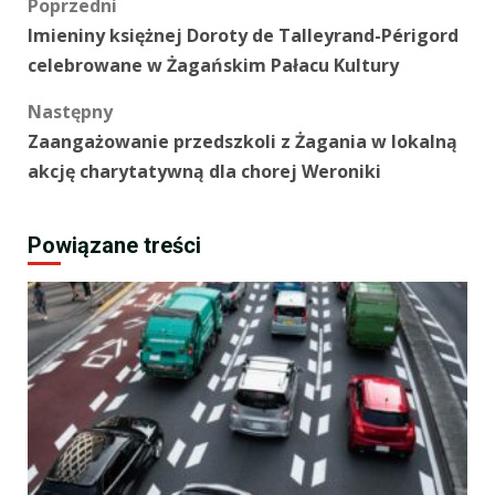
Zobacz
Poprzedni
Imieniny księżnej Doroty de Talleyrand-Périgord
wpisy
celebrowane w Żagańskim Pałacu Kultury
Następny
Zaangażowanie przedszkoli z Żagania w lokalną
akcję charytatywną dla chorej Weroniki
Powiązane treści