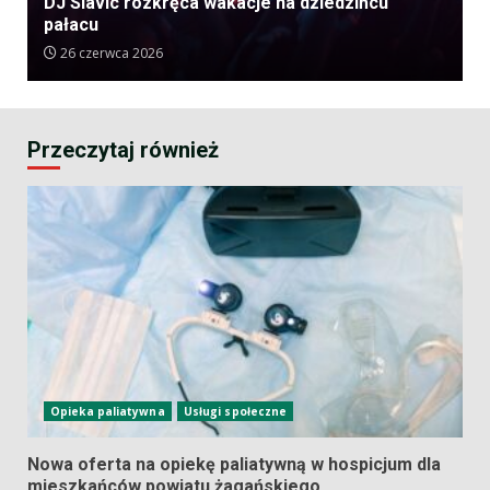
DJ Slavic rozkręca wakacje na dziedzińcu
pałacu
26 czerwca 2026
Przeczytaj również
Opieka paliatywna
Usługi społeczne
Nowa oferta na opiekę paliatywną w hospicjum dla
mieszkańców powiatu żagańskiego