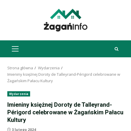
Przejdź
do
treści
MENU
GŁÓWNE
Strona główna
Wydarzenia
Imieniny księżnej Doroty de Talleyrand-Périgord celebrowane w
Żagańskim Pałacu Kultury
Wydarzenia
Imieniny księżnej Doroty de Talleyrand-
Périgord celebrowane w Żagańskim Pałacu
Kultury
3 lutego 2024