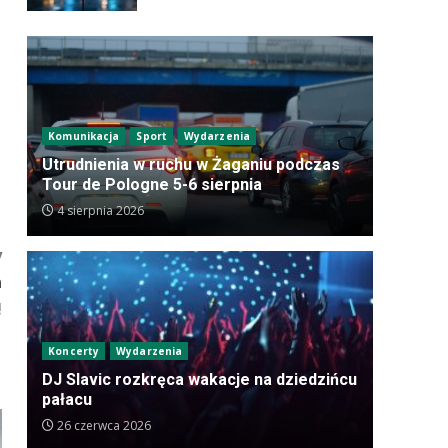
Komunikacja
Sport
Wydarzenia
Utrudnienia w ruchu w Żaganiu podczas
Tour de Pologne 5-6 sierpnia
4 sierpnia 2026
y
n
!
Koncerty
Wydarzenia
DJ Slavic rozkręca wakacje na dziedzińcu
pałacu
26 czerwca 2026