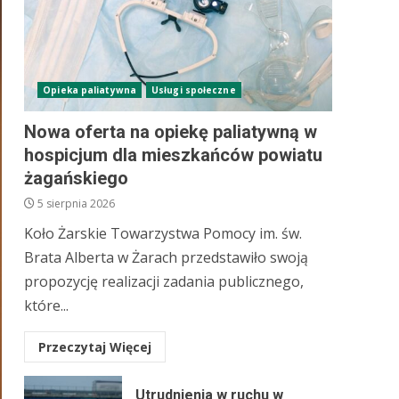
Opieka paliatywna
Usługi społeczne
Nowa oferta na opiekę paliatywną w
hospicjum dla mieszkańców powiatu
żagańskiego
5 sierpnia 2026
Koło Żarskie Towarzystwa Pomocy im. św.
Brata Alberta w Żarach przedstawiło swoją
propozycję realizacji zadania publicznego,
które...
Przeczytaj Więcej
Utrudnienia w ruchu w