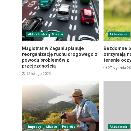
Aktualności
Miasto
Aktualności
Magistrat w Żaganiu planuje
Bezdomne p
reorganizację ruchu drogowego z
otrzymają n
powodu problemów z
terenie ocz
przejezdnością
27 stycznia 2
12 lutego 2025
Imprezy
Miasto
Podróże
Aktualności