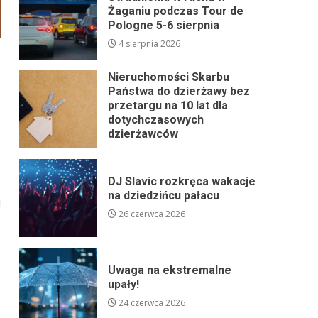
Żaganiu podczas Tour de
Pologne 5-6 sierpnia
4 sierpnia 2026
Nieruchomości Skarbu
Państwa do dzierżawy bez
przetargu na 10 lat dla
dotychczasowych
dzierżawców
24 lipca 2026
DJ Slavic rozkręca wakacje
na dziedzińcu pałacu
i
26 czerwca 2026
Uwaga na ekstremalne
upały!
24 czerwca 2026