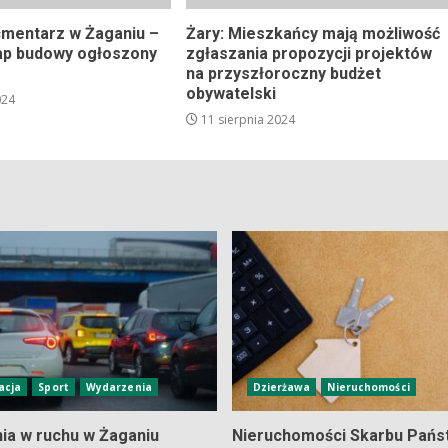
mentarz w Żaganiu –
Żary: Mieszkańcy mają możliwość
ap budowy ogłoszony
zgłaszania propozycji projektów
na przyszłoroczny budżet
obywatelski
024
11 sierpnia 2024
acja
Sport
Wydarzenia
Dzierżawa
Nieruchomości
nia w ruchu w Żaganiu
Nieruchomości Skarbu Pańs