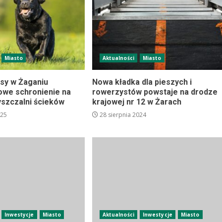
Miasto
Aktualności
Miasto
sy w Żaganiu
Nowa kładka dla pieszych i
owe schronienie na
rowerzystów powstaje na drodze
yszczalni ścieków
krajowej nr 12 w Żarach
025
28 sierpnia 2024
Inwestycje
Miasto
Aktualności
Inwestycje
Miasto