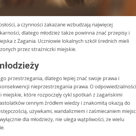
osłości, a czynności zakazane wzbudzają najwięcej
arności, dlatego młodzież także powinna znać przepisy i
jska z Żagania. Uczniowie lokalnych szkół średnich mieli
onych przez strażniczki miejskie.
młodzieży
go przestrzegania, dlatego lepiej znać swoje prawa i
 konsekwencji nieprzestrzegania prawa. O odpowiedzialnośc
 miejskie, które rozpoczęły cykl spotkań z żagańskimi
 nastolatków cennym źródłem wiedzy i znakomitą okazją do
estępczością, używkami, wandalizmem i zaśmiecaniem miejsc
yłącznie dla młodzieży, nie ulega wątpliwości, że wielu
e.