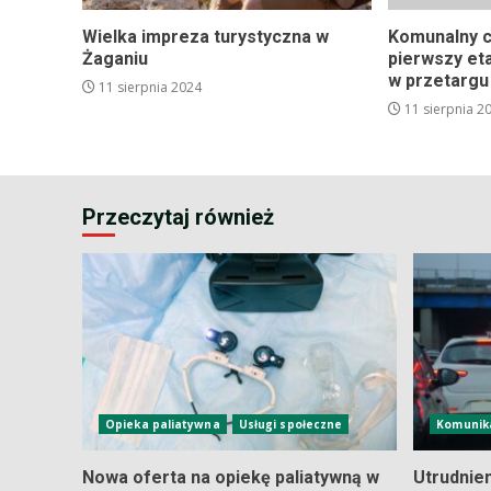
Wielka impreza turystyczna w
Komunalny c
Żaganiu
pierwszy et
w przetargu
11 sierpnia 2024
11 sierpnia 2
Przeczytaj również
Opieka paliatywna
Usługi społeczne
Komunik
Nowa oferta na opiekę paliatywną w
Utrudnie