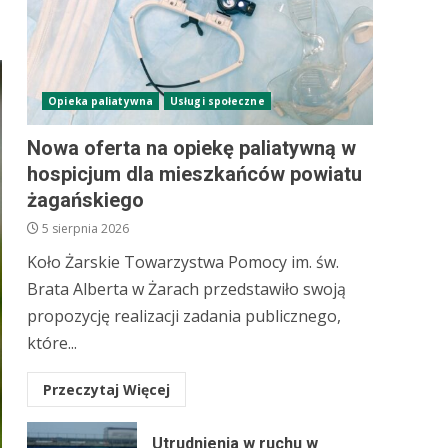
Opieka paliatywna
Usługi społeczne
Nowa oferta na opiekę paliatywną w
hospicjum dla mieszkańców powiatu
żagańskiego
5 sierpnia 2026
Koło Żarskie Towarzystwa Pomocy im. św.
Brata Alberta w Żarach przedstawiło swoją
propozycję realizacji zadania publicznego,
które...
Przeczytaj Więcej
Utrudnienia w ruchu w