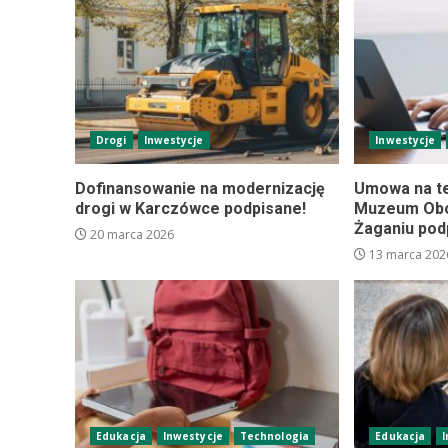
Drogi
Inwestycje
Inwestycje
Dofinansowanie na modernizację
Umowa na t
drogi w Karczówce podpisane!
Muzeum Obo
Żaganiu pod
20 marca 2026
13 marca 202
Edukacja
Inwestycje
Technologia
Edukacja