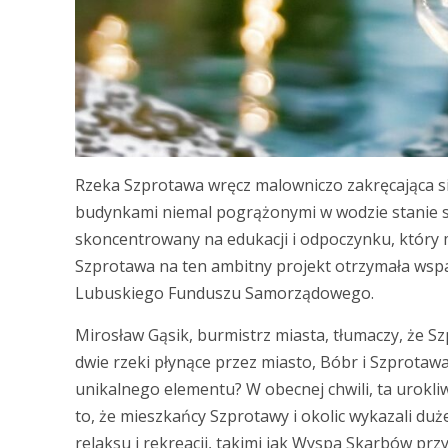
Rzeka Szprotawa wręcz malowniczo zakręcająca się
budynkami niemal pogrążonymi w wodzie stanie się
skoncentrowany na edukacji i odpoczynku, który m
Szprotawa na ten ambitny projekt otrzymała wspar
Lubuskiego Funduszu Samorządowego.
Mirosław Gąsik, burmistrz miasta, tłumaczy, że 
dwie rzeki płynące przez miasto, Bóbr i Szprotawa
unikalnego elementu? W obecnej chwili, ta urokl
to, że mieszkańcy Szprotawy i okolic wykazali d
relaksu i rekreacji, takimi jak Wyspa Skarbów prz