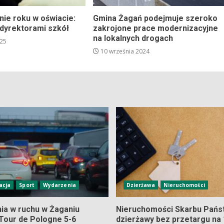
e roku w oświacie:
Gmina Żagań podejmuje szeroko
 dyrektorami szkół
zakrojone prace modernizacyjne
na lokalnych drogach
025
10 września 2024
acja
Sport
Wydarzenia
Dzierżawa
Nieruchomości
nia w ruchu w Żaganiu
Nieruchomości Skarbu Pańs
Tour de Pologne 5-6
dzierżawy bez przetargu na 1