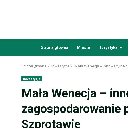
Przejdź
do
treści
Strona główna
Miasto
Turystyka
Strona główna
Inwestycje
Mała Wenecja – innowacyjne 
Inwestycje
Mała Wenecja – in
zagospodarowanie p
Szprotawie