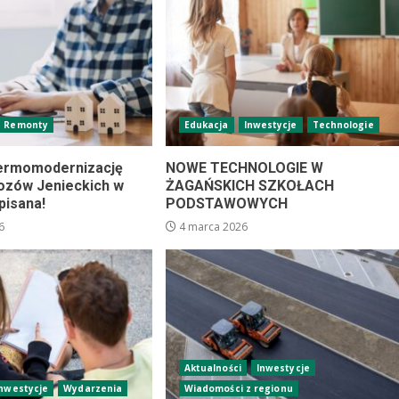
Remonty
Edukacja
Inwestycje
Technologie
ermomodernizację
NOWE TECHNOLOGIE W
zów Jenieckich w
ŻAGAŃSKICH SZKOŁACH
pisana!
PODSTAWOWYCH
6
4 marca 2026
Aktualności
Inwestycje
Inwestycje
Wydarzenia
Wiadomości z regionu