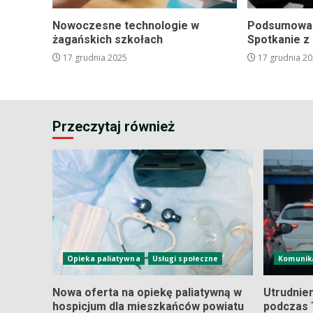
Nowoczesne technologie w
Podsumowani
żagańskich szkołach
Spotkanie z
17 grudnia 2025
17 grudnia 2
Przeczytaj również
Opieka paliatywna
Usługi społeczne
Komunik
Nowa oferta na opiekę paliatywną w
Utrudnie
hospicjum dla mieszkańców powiatu
podczas 