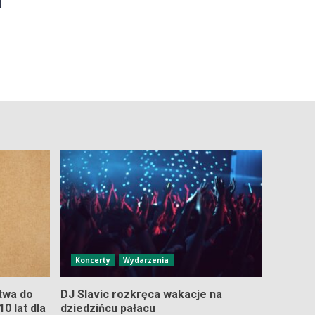
Koncerty
Wydarzenia
twa do
DJ Slavic rozkręca wakacje na
0 lat dla
dziedzińcu pałacu