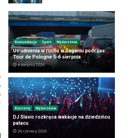
Komunikacja
Sport
Wydarzenia
Utrudnienia w ruchu w Żaganiu podczas
Tour de Pologne 5-6 sierpnia
4 sierpnia 2026
y
o
h
e
Koncerty
Wydarzenia
DJ Slavic rozkręca wakacje na dziedzińcu
pałacu
26 czerwca 2026