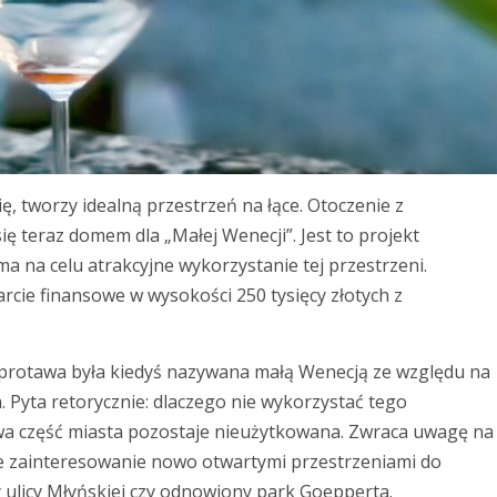
, tworzy idealną przestrzeń na łące. Otoczenie z
 teraz domem dla „Małej Wenecji”. Jest to projekt
a na celu atrakcyjne wykorzystanie tej przestrzeni.
cie finansowe w wysokości 250 tysięcy złotych z
Szprotawa była kiedyś nazywana małą Wenecją ze względu na
. Pyta retorycznie: dlaczego nie wykorzystać tego
iwa część miasta pozostaje nieużytkowana. Zwraca uwagę na
uże zainteresowanie nowo otwartymi przestrzeniami do
y ulicy Młyńskiej czy odnowiony park Goepperta.