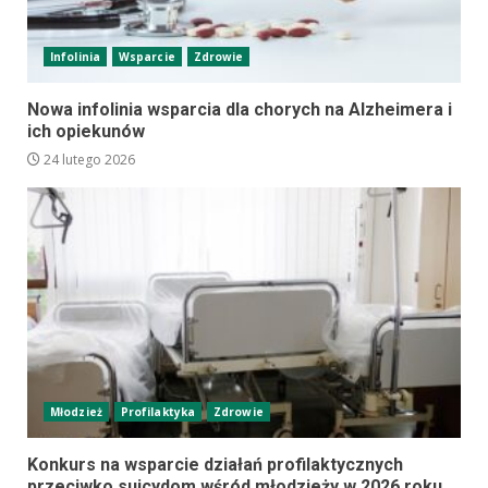
Infolinia
Wsparcie
Zdrowie
Nowa infolinia wsparcia dla chorych na Alzheimera i
ich opiekunów
24 lutego 2026
Młodzież
Profilaktyka
Zdrowie
Konkurs na wsparcie działań profilaktycznych
przeciwko suicydom wśród młodzieży w 2026 roku