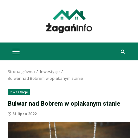
Przejdź
do
treści
MENU
GŁÓWNE
Strona główna
Inwestycje
Bulwar nad Bobrem w opłakanym stanie
Inwestycje
Bulwar nad Bobrem w opłakanym stanie
31 lipca 2022