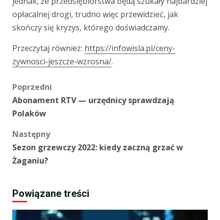
jednak, że przedsiębiorstwa będą szukały najbardziej
opłacalnej drogi, trudno więc przewidzieć, jak
skończy się kryzys, którego doświadczamy.
Przeczytaj również:
https://infowisla.pl/ceny-
zywnosci-jeszcze-wzrosna/
.
Zobacz
Poprzedni
Abonament RTV — urzędnicy sprawdzają
wpisy
Polaków
Następny
Sezon grzewczy 2022: kiedy zaczną grzać w
Żaganiu?
Powiązane treści