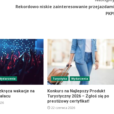
Rekordowo niskie zainteresowanie przejazdam
PKP
Wydarzenia
Turystyka
Wydarzenia
ozkręca wakacje na
Konkurs na Najlepszy Produkt
pałacu
Turystyczny 2026 – Zgłoś się po
prestiżowy certyfikat!
026
22 czerwca 2026