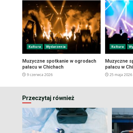
Kultura
Wydarzenia
Kultura
Wy
Muzyczne spotkanie w ogrodach
Muzyczne s
pałacu w Chichach
pałacu w Ch
9 czerwca 2026
25 maja 2026
Przeczytaj również