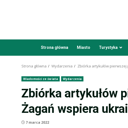
Przejdź
do
treści
Strona główna
Miasto
Turystyka
Strona główna
Wydarzenia
Zbiórka artykułów pierwszej
Wiadomości ze świata
Wydarzenia
Zbiórka artykułów p
Żagań wspiera ukra
7 marca 2022