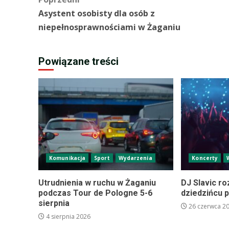
Zobacz
Asystent osobisty dla osób z
wpisy
niepełnosprawnościami w Żaganiu
Powiązane treści
Komunikacja
Sport
Wydarzenia
Koncerty
Utrudnienia w ruchu w Żaganiu
DJ Slavic r
podczas Tour de Pologne 5-6
dziedzińcu 
sierpnia
26 czerwca 2
4 sierpnia 2026