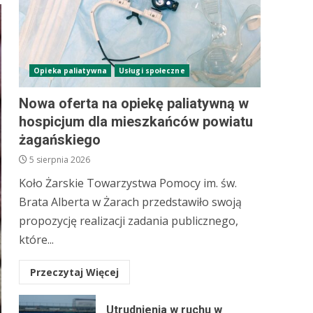
Opieka paliatywna
Usługi społeczne
Nowa oferta na opiekę paliatywną w
hospicjum dla mieszkańców powiatu
żagańskiego
5 sierpnia 2026
Koło Żarskie Towarzystwa Pomocy im. św.
Brata Alberta w Żarach przedstawiło swoją
propozycję realizacji zadania publicznego,
które...
Przeczytaj Więcej
Utrudnienia w ruchu w