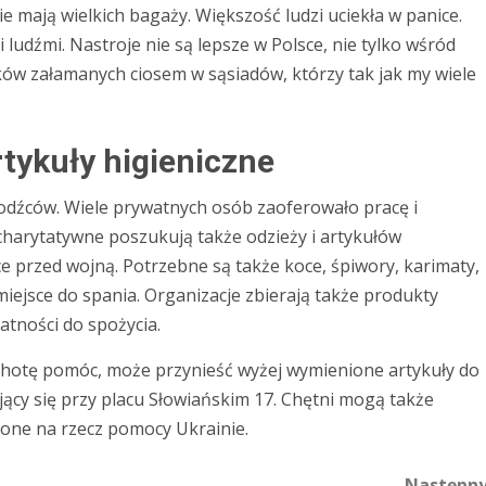
e mają wielkich bagaży. Większość ludzi uciekła w panice.
 ludźmi. Nastroje nie są lepsze w Polsce, nie tylko wśród
ków załamanych ciosem w sąsiadów, którzy tak jak my wiele
rtykuły higieniczne
hodźców. Wiele prywatnych osób zaoferowało pracę i
charytatywne poszukują także odzieży i artykułów
sce przed wojną. Potrzebne są także koce, śpiwory, karimaty,
 miejsce do spania. Organizacje zbierają także produkty
atności do spożycia.
ochotę pomóc, może przynieść wyżej wymienione artykuły do
ący się przy placu Słowiańskim 17. Chętni mogą także
żone na rzecz pomocy Ukrainie.
Następn