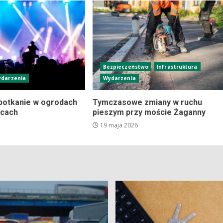
Bezpieczeństwo
Infrastruktura
darzenia
Wydarzenia
potkanie w ogrodach
Tymczasowe zmiany w ruchu
icach
pieszym przy moście Żaganny
19 maja 2026