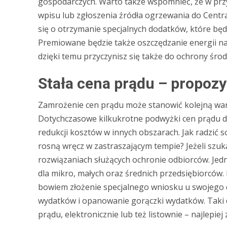
gospodarczych. Warto także wspomnieć, że w pr
wpisu lub zgłoszenia źródła ogrzewania do Centr
się o otrzymanie specjalnych dodatków, które będą
Premiowane będzie także oszczędzanie energii n
dzięki temu przyczynisz się także do ochrony śro
Stała cena prądu – propozy
Zamrożenie cen prądu może stanowić kolejną warto
Dotychczasowe kilkukrotne podwyżki cen prądu do
redukcji kosztów w innych obszarach. Jak radzić so
rosną wręcz w zastraszającym tempie? Jeżeli szu
rozwiązaniach służących ochronie odbiorców. Jedn
dla mikro, małych oraz średnich przedsiębiorców. 
bowiem złożenie specjalnego wniosku u swojego d
wydatków i opanowanie gorączki wydatków. Taki
prądu, elektronicznie lub też listownie – najlepie