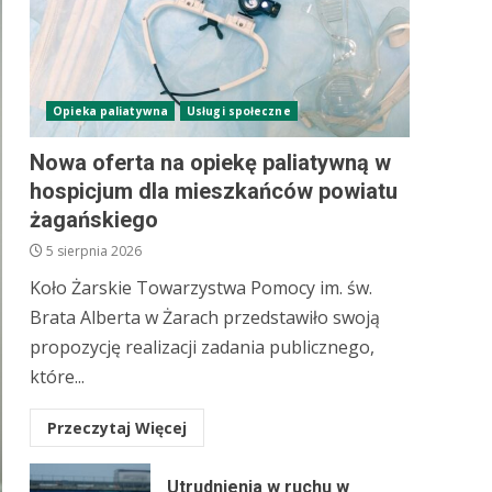
Opieka paliatywna
Usługi społeczne
Nowa oferta na opiekę paliatywną w
hospicjum dla mieszkańców powiatu
żagańskiego
5 sierpnia 2026
Koło Żarskie Towarzystwa Pomocy im. św.
Brata Alberta w Żarach przedstawiło swoją
propozycję realizacji zadania publicznego,
które...
Przeczytaj Więcej
Utrudnienia w ruchu w