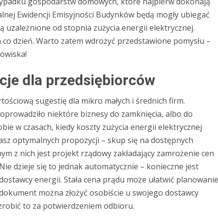
zypadku gospodarstw domowych, które najpierw dokonają
alnej Ewidencji Emisyjności Budynków będą mogły ubiegać
 uzależnione od stopnia zużycia energii elektrycznej.
a co dzień. Warto zatem wdrożyć przedstawione pomysłu –
dowiska!
cje dla przedsiębiorców
ściową sugestię dla mikro małych i średnich firm.
prowadziło niektóre biznesy do zamknięcia, albo do
bie w czasach, kiedy koszty zużycia energii elektrycznej
kasz optymalnych propozycji – skup się na dostępnych
ym z nich jest projekt rządowy zakładający zamrożenie cen
Nie dzieje się to jednak automatycznie – konieczne jest
ostawcy energii. Stała cena prądu może ułatwić planowani
 dokument można złożyć osobiście u swojego dostawcy
j zrobić to za potwierdzeniem odbioru.