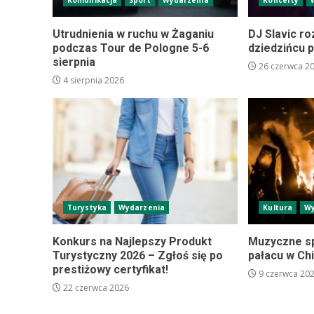
Komunikacja
Sport
Wydarzenia
Koncerty
Utrudnienia w ruchu w Żaganiu
DJ Slavic r
podczas Tour de Pologne 5-6
dziedzińcu 
sierpnia
26 czerwca 2
4 sierpnia 2026
Turystyka
Wydarzenia
Kultura
Wy
Konkurs na Najlepszy Produkt
Muzyczne s
Turystyczny 2026 – Zgłoś się po
pałacu w Ch
prestiżowy certyfikat!
9 czerwca 20
22 czerwca 2026