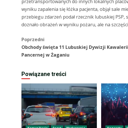
przetransportowanych do innych lokalnych plac
wyniku zapalenia się łóżka pacjenta, objął sale mi
przebiegu zdarzeń podał rzecznik lubuskiej PSP, s
doznało obrażeń w wyniku pożaru, ale na szczęście
Zobacz
Poprzedni
Obchody święta 11 Lubuskiej Dywizji Kawaleri
wpisy
Pancernej w Żaganiu
Powiązane treści