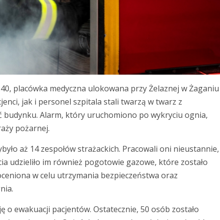
 2:40, placówka medyczna ulokowana przy Żelaznej w Żaganiu
ci, jak i personel szpitala stali twarzą w twarz z
ść budynku. Alarm, który uruchomiono po wykryciu ognia,
raży pożarnej.
zybyło aż 14 zespołów strażackich. Pracowali oni nieustannie,
ia udzieliło im również pogotowie gazowe, które zostało
oceniona w celu utrzymania bezpieczeństwa oraz
nia.
zję o ewakuacji pacjentów. Ostatecznie, 50 osób zostało