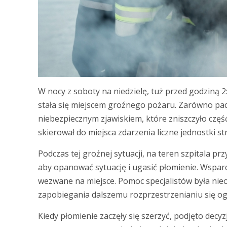
W nocy z soboty na niedzielę, tuż przed godziną
stała się miejscem groźnego pożaru. Zarówno pacjen
niebezpiecznym zjawiskiem, które zniszczyło czę
skierował do miejsca zdarzenia liczne jednostki st
Podczas tej groźnej sytuacji, na teren szpitala pr
aby opanować sytuację i ugasić płomienie. Wsparc
wezwane na miejsce. Pomoc specjalistów była nie
zapobiegania dalszemu rozprzestrzenianiu się og
Kiedy płomienie zaczęły się szerzyć, podjęto decy