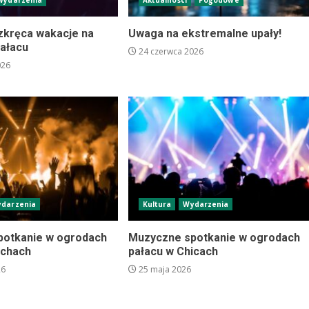
Wydarzenia
Aktualności
Pogodowe
ozkręca wakacje na
Uwaga na ekstremalne upały!
pałacu
24 czerwca 2026
026
darzenia
Kultura
Wydarzenia
potkanie w ogrodach
Muzyczne spotkanie w ogrodach
ichach
pałacu w Chicach
26
25 maja 2026