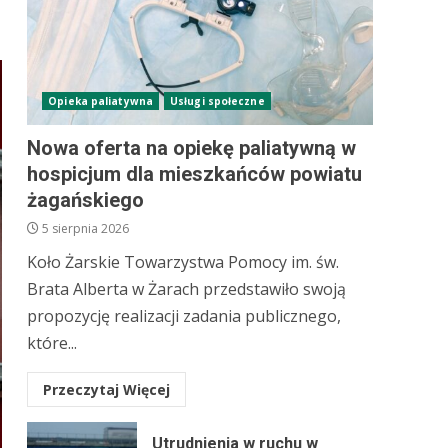
Opieka paliatywna
Usługi społeczne
Nowa oferta na opiekę paliatywną w
hospicjum dla mieszkańców powiatu
żagańskiego
5 sierpnia 2026
Koło Żarskie Towarzystwa Pomocy im. św.
Brata Alberta w Żarach przedstawiło swoją
propozycję realizacji zadania publicznego,
które...
Przeczytaj Więcej
Utrudnienia w ruchu w