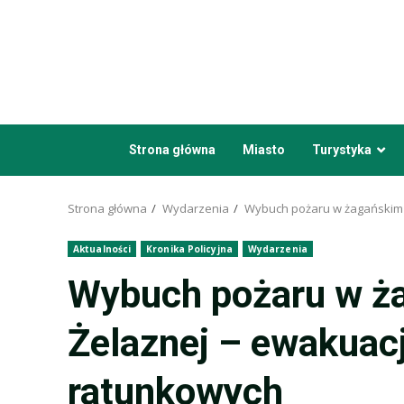
Przejdź
do
treści
Strona główna
Miasto
Turystyka
Strona główna
Wydarzenia
Wybuch pożaru w żagańskim s
Aktualności
Kronika Policyjna
Wydarzenia
Wybuch pożaru w ża
Żelaznej – ewakuacj
ratunkowych