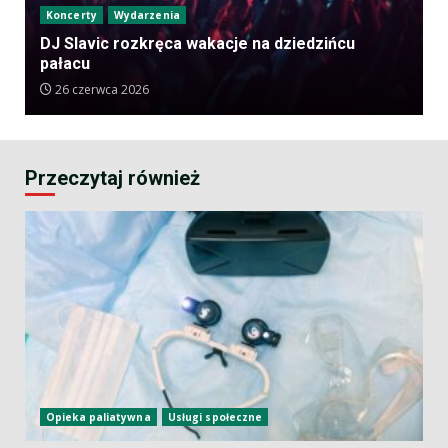
Koncerty
Wydarzenia
DJ Slavic rozkręca wakacje na dziedzińcu
pałacu
26 czerwca 2026
Przeczytaj również
Opieka paliatywna
Usługi społeczne