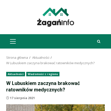
Przejdź
do
treści
MENU
GŁÓWNE
Strona główna
Aktualności
W Lubuskiem zaczyna brakować ratowników medycznych?
Aktualności
Wiadomości z regionu
W Lubuskiem zaczyna brakować
ratowników medycznych?
17 sierpnia 2021