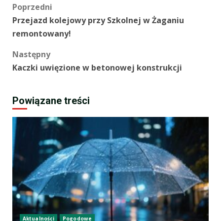
Zobacz
Poprzedni
Przejazd kolejowy przy Szkolnej w Żaganiu
wpisy
remontowany!
Następny
Kaczki uwięzione w betonowej konstrukcji
Powiązane treści
Aktualności
Pogodowe