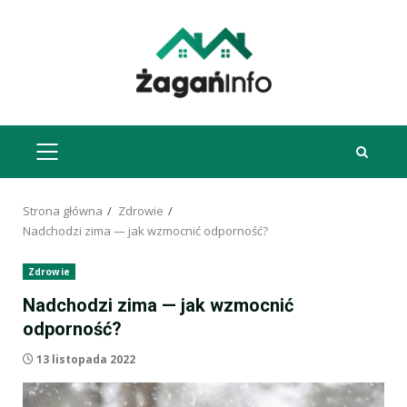
Przejdź
do
treści
MENU
GŁÓWNE
Strona główna
Zdrowie
Nadchodzi zima — jak wzmocnić odporność?
Zdrowie
Nadchodzi zima — jak wzmocnić
odporność?
13 listopada 2022