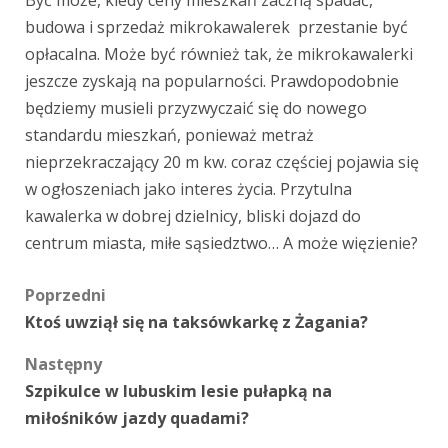
Być może, kiedy ceny mieszkań zaczną spadać,
budowa i sprzedaż mikrokawalerek przestanie być
opłacalna. Może być również tak, że mikrokawalerki
jeszcze zyskają na popularności. Prawdopodobnie
będziemy musieli przyzwyczaić się do nowego
standardu mieszkań, ponieważ metraż
nieprzekraczający 20 m kw. coraz częściej pojawia się
w ogłoszeniach jako interes życia. Przytulna
kawalerka w dobrej dzielnicy, bliski dojazd do
centrum miasta, miłe sąsiedztwo… A może więzienie?
Zobacz
Poprzedni
Ktoś uwziął się na taksówkarkę z Żagania?
wpisy
Następny
Szpikulce w lubuskim lesie pułapką na
miłośników jazdy quadami?