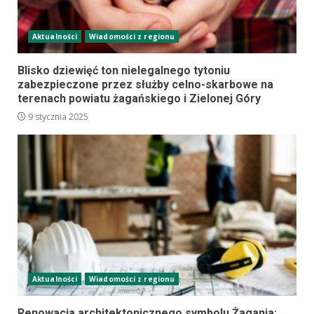
Aktualności
Wiadomości z regionu
Blisko dziewięć ton nielegalnego tytoniu
zabezpieczone przez służby celno-skarbowe na
terenach powiatu żagańskiego i Zielonej Góry
9 stycznia 2025
Aktualności
Wiadomości z regionu
Renowacja architektonicznego symbolu Żagania: