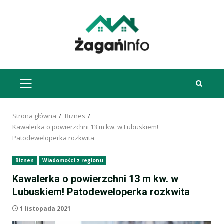
Przejdź
do
treści
MENU
GŁÓWNE
Strona główna
Biznes
Kawalerka o powierzchni 13 m kw. w Lubuskiem!
Patodeweloperka rozkwita
Biznes
Wiadomości z regionu
Kawalerka o powierzchni 13 m kw. w
Lubuskiem! Patodeweloperka rozkwita
1 listopada 2021