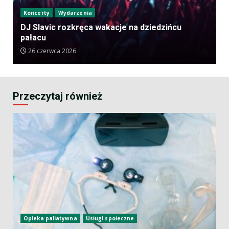
Koncerty
Wydarzenia
DJ Slavic rozkręca wakacje na dziedzińcu
pałacu
26 czerwca 2026
Przeczytaj również
Opieka paliatywna
Usługi społeczne