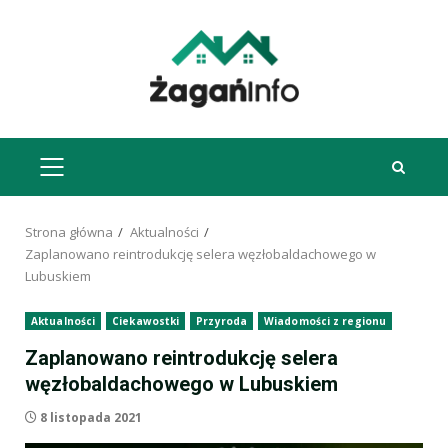
Przejdź
do
treści
MENU
GŁÓWNE
Strona główna
Aktualności
Zaplanowano reintrodukcję selera węzłobaldachowego w
Lubuskiem
Aktualności
Ciekawostki
Przyroda
Wiadomości z regionu
Zaplanowano reintrodukcję selera
węzłobaldachowego w Lubuskiem
8 listopada 2021