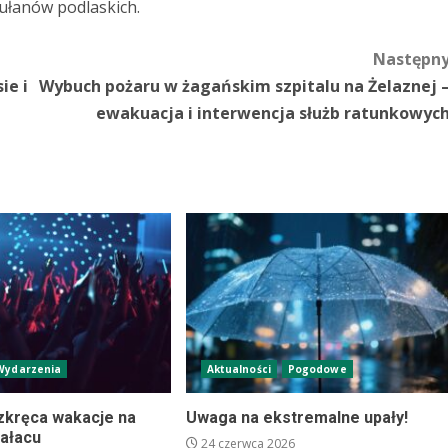
ułanów podlaskich.
Następn
ie i
Wybuch pożaru w żagańskim szpitalu na Żelaznej 
ewakuacja i interwencja służb ratunkowyc
Wydarzenia
Aktualności
Pogodowe
ozkręca wakacje na
Uwaga na ekstremalne upały!
pałacu
24 czerwca 2026