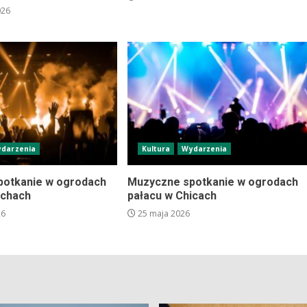
026
darzenia
Kultura
Wydarzenia
potkanie w ogrodach
Muzyczne spotkanie w ogrodach
ichach
pałacu w Chicach
26
25 maja 2026