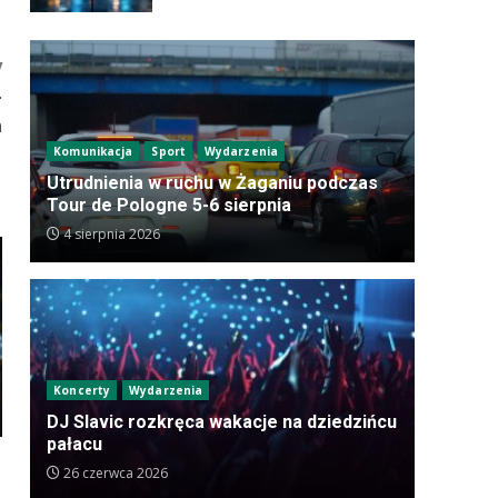
y
–
h
Komunikacja
Sport
Wydarzenia
Utrudnienia w ruchu w Żaganiu podczas
Tour de Pologne 5-6 sierpnia
4 sierpnia 2026
Koncerty
Wydarzenia
DJ Slavic rozkręca wakacje na dziedzińcu
pałacu
26 czerwca 2026