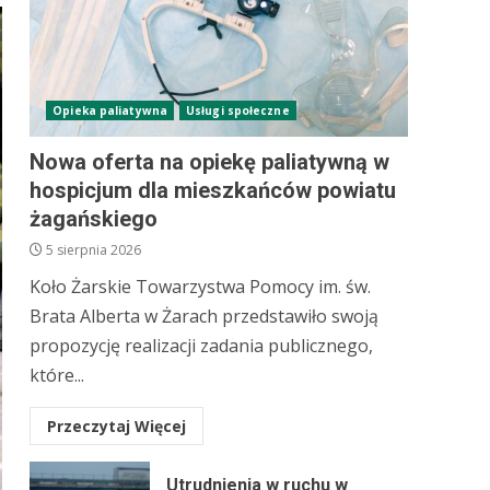
Opieka paliatywna
Usługi społeczne
Nowa oferta na opiekę paliatywną w
hospicjum dla mieszkańców powiatu
żagańskiego
5 sierpnia 2026
Koło Żarskie Towarzystwa Pomocy im. św.
Brata Alberta w Żarach przedstawiło swoją
propozycję realizacji zadania publicznego,
które...
Przeczytaj Więcej
Utrudnienia w ruchu w