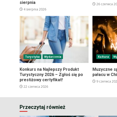
sierpnia
26 czerwca 2
4 sierpnia 2026
Turystyka
Wydarzenia
Kultura
Wy
Konkurs na Najlepszy Produkt
Muzyczne s
Turystyczny 2026 – Zgłoś się po
pałacu w Ch
prestiżowy certyfikat!
9 czerwca 20
22 czerwca 2026
Przeczytaj również