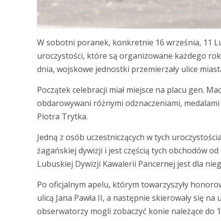
W sobotni poranek, konkretnie 16 września, 11 L
uroczystości, które są organizowane każdego roku
dnia, wojskowe jednostki przemierzały ulice miast
Początek celebracji miał miejsce na placu gen. Ma
obdarowywani różnymi odznaczeniami, medalami o
Piotra Trytka.
Jedną z osób uczestniczących w tych uroczystościa
żagańskiej dywizji i jest częścią tych obchodów od
Lubuskiej Dywizji Kawalerii Pancernej jest dla n
Po oficjalnym apelu, którym towarzyszyły honoro
ulicą Jana Pawła II, a następnie skierowały się na
obserwatorzy mogli zobaczyć konie należące do 14