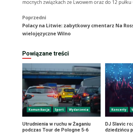
mocnych związkach ze Lwowem oraz do 12 pułku 
Zobacz
Poprzedni
Polacy na Litwie: zabytkowy cmentarz Na Ross
wpisy
wielojęzyczne Wilno
Powiązane treści
Komunikacja
Sport
Wydarzenia
Koncerty
Utrudnienia w ruchu w Żaganiu
DJ Slavic r
podczas Tour de Pologne 5-6
dziedzińcu 