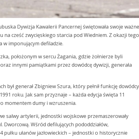
ubuska Dywizja Kawalerii Pancernej świętowała swoje ważn
 na cześć zwycięskiego starcia pod Wiedniem. Z okazji tego
a w imponującym defiladzie.
czka, położonym w sercu Żagania, gdzie żołnierze byli
raz innymi pamiątkami przez dowódcę dywizji, generała
ch był generał Zbigniew Szura, który pełnił funkcję dowódcy
 1991 roku. Jak sam przyznaje – każda edycja święta 11
iego momentem dumy i wzruszenia.
we salwy artylerii, jednostki wojskowe przemaszerowały
 ul. Dworcową. Wśród defilujących pododdziałów,
 pułku ułanów jazłowieckich – jednostki o historycznie