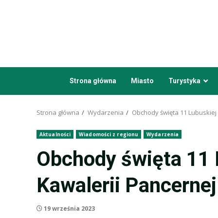
Przejdź
do
treści
Strona główna
Miasto
Turystyka
Strona główna
Wydarzenia
Obchody święta 11 Lubuskiej 
Aktualności
Wiadomości z regionu
Wydarzenia
Obchody święta 11 
Kawalerii Pancerne
19 września 2023