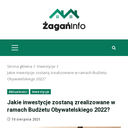
Przejdź
do
treści
MENU
GŁÓWNE
Strona główna
Inwestycje
Jakie inwestycje zostaną zrealizowane w ramach Budżetu
Obywatelskiego 2022?
Aktualności
Inwestycje
Jakie inwestycje zostaną zrealizowane w
ramach Budżetu Obywatelskiego 2022?
10 sierpnia 2021