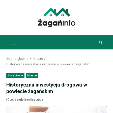
Przejdź
do
treści
MENU
GŁÓWNE
Strona główna
Miasto
Historyczna inwestycja drogowa w powiecie żagańskim
Inwestycje
Miasto
Historyczna inwestycja drogowa w
powiecie żagańskim
25 października 2023