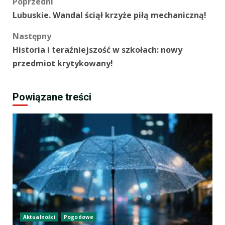
Zobacz
Poprzedni
Lubuskie. Wandal ściął krzyże piłą mechaniczną!
wpisy
Następny
Historia i teraźniejszość w szkołach: nowy
przedmiot krytykowany!
Powiązane treści
Aktualności
Pogodowe