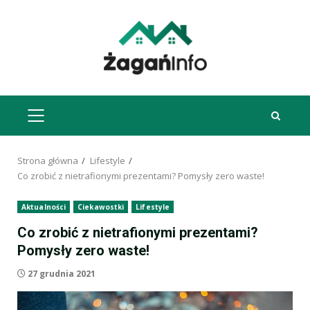
Przejdź
do
treści
MENU
GŁÓWNE
Strona główna
Lifestyle
Co zrobić z nietrafionymi prezentami? Pomysły zero waste!
Aktualności
Ciekawostki
Lifestyle
Co zrobić z nietrafionymi prezentami?
Pomysły zero waste!
27 grudnia 2021