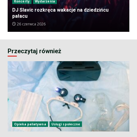
Koncerty
Wydarzenia
DJ Slavic rozkręca wakacje na dziedzińcu
pałacu
26 czerwca 2026
Przeczytaj również
Opieka paliatywna
Usługi społeczne